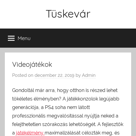
Skip
Tüskevár
to
content
Menu
Videojátékok
Posted on
december 22, 2019
by
Admin
Gondoltál már arra, hogy otthon is részed lehet
tökéletes élményben? A játékkonzolok legújabb
generációja, a PS4 soha nem látott
professzionális megvalósítással nyújtja neked a
felejthetetlen szórakozás lehetőségét.
A fejlesztők
a
játékélmény
maximalizálását célozták meg, és