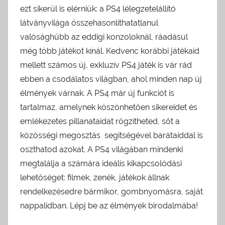
ezt sikerül is elérniük: a PS4 lélegzetelállító
látványvilága összehasonlíthatatlanul
valósághűbb az eddigi konzoloknál, ráadásul
még több játékot kínál. Kedvenc korábbi játékaid
mellett számos új, exkluzív PS4 játék is vár rád
ebben a csodálatos világban, ahol minden nap új
élmények várnak. A PS4 már új funkciót is
tartalmaz, amelynek köszönhetően sikereidet és
emlékezetes pillanataidat rögzítheted, sőt a
közösségi megosztás segítségével barátaiddal is
oszthatod azokat. A PS4 világában mindenki
megtalálja a számára ideális kikapcsolódási
lehetőséget: filmek, zenék, játékok állnak
rendelkezésedre bármikor, gombnyomásra, saját
nappalidban. Lépj be az élmények birodalmába!