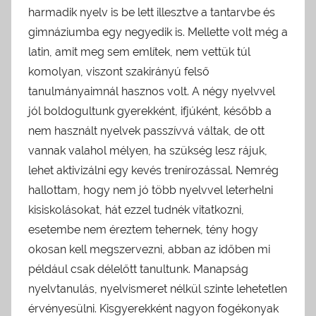
harmadik nyelv is be lett illesztve a tantarvbe és
gimnáziumba egy negyedik is. Mellette volt még a
latin, amit meg sem említek, nem vettük túl
komolyan, viszont szakirányú felső
tanulmányaimnál hasznos volt. A négy nyelvvel
jól boldogultunk gyerekként, ifjúként, később a
nem használt nyelvek passzívvá váltak, de ott
vannak valahol mélyen, ha szükség lesz rájuk,
lehet aktivizálni egy kevés trenírozással. Nemrég
hallottam, hogy nem jó több nyelvvel leterhelni
kisiskolásokat, hát ezzel tudnék vitatkozni,
esetembe nem éreztem tehernek, tény hogy
okosan kell megszervezni, abban az időben mi
például csak délelőtt tanultunk. Manapság
nyelvtanulás, nyelvismeret nélkül szinte lehetetlen
érvényesülni. Kisgyerekként nagyon fogékonyak