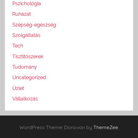
Pszichológia
Ruházat
Szépség-egészség
Szolgáltatás
Tech
Tisztítószerek
Tudomány
Uncategorized
Üzlet
Vállalkozás
WordPress Theme: Donovan by
ThemeZee
.