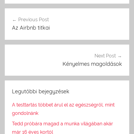
Previous Post
Bejegyzés
Az Airbnb titkai
navigáció
Next Post
Kényelmes magoldások
Legutóbbi bejegyzések
A testtartás többet árul el az egészségről, mint
gondolnánk
Tedd próbára magad a munka világában akár
már 16 éves kortól