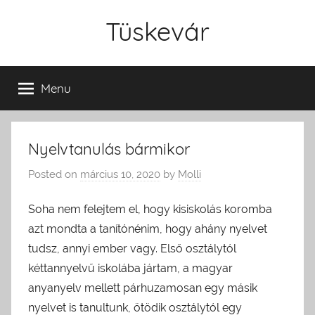
Skip
Tüskevár
to
content
Menu
Nyelvtanulás bármikor
Posted on
március 10, 2020
by
Molli
Soha nem felejtem el, hogy kisiskolás koromba
azt mondta a tanítónénim, hogy ahány nyelvet
tudsz, annyi ember vagy. Első osztálytól
kéttannyelvű iskolába jártam, a magyar
anyanyelv mellett párhuzamosan egy másik
nyelvet is tanultunk, ötödik osztálytól egy