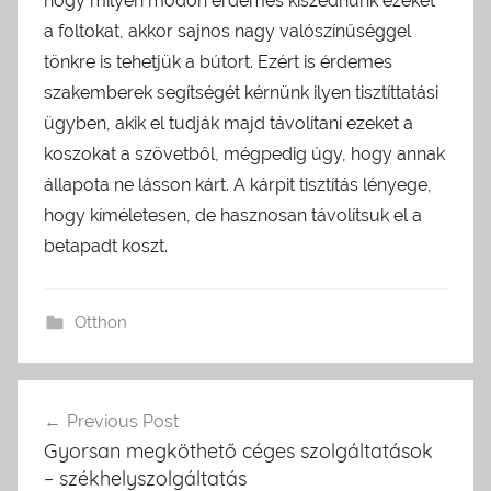
hogy milyen módon érdemes kiszednünk ezeket
a foltokat, akkor sajnos nagy valószínűséggel
tönkre is tehetjük a bútort. Ezért is érdemes
szakemberek segítségét kérnünk ilyen tisztíttatási
ügyben, akik el tudják majd távolítani ezeket a
koszokat a szövetből, mégpedig úgy, hogy annak
állapota ne lásson kárt. A kárpit tisztítás lényege,
hogy kíméletesen, de hasznosan távolítsuk el a
betapadt koszt.
Otthon
Previous Post
Bejegyzés
Gyorsan megköthető céges szolgáltatások
navigáció
– székhelyszolgáltatás