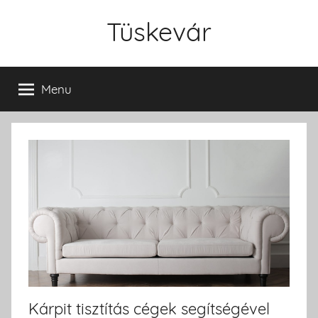
Skip
Tüskevár
to
content
Menu
Kárpit tisztítás cégek segítségével