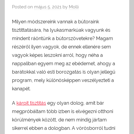
Posted on
május 5, 2021
by
Molli
Milyen módszereink vannak a bútoraink
tisztíttatására, ha lyukasmarkúak vagyunk és
mindent ráöntünk a bútorszövetekre? Magam
részéről ilyen vagyok, de ennek ellenére sem
vagyok képes leszokni arról, hogy néha a
nappaliban egyem meg az ebédemet, ahogy a
barátokkal való esti borozgatás is olyan jellegű
program, mely különösképpen veszélyezteti a
kanapét.
A
kárpit tisztítás
egy olyan dolog, amit bár
megpróbáltam több ízben is elvégezni otthoni
körülmények között, de nem mindig jártam
sikerrel ebben a dologban. A vörösborról tudni