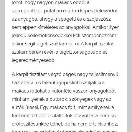
lehet, hogy nagyon makacs ebből a
szempontból… pofátlan módon képes beleivódni
az anyagba, ahogy a spagetti és a szójaszósz
sem éppen kíméletes az anyagokkal. Amikor ilyen
jellegű kellemetlenségekkel kell szembenéznem,
akkor segítséget szoktam kérni. A kárpit tisztítás
szakemberek révén a legbiztonságosabb és
legeredményesebb.
A kárpit tisztítást végző cégek nagy teljesítményű
háztartási- és takarítógépekkel tisztítják ki a
makacs foltokat a különféle vászon anyagokból,
mint amilyenek a bútorok, szőnyegek vagy az
autók ülései. Egy makacs folt, mint amilyenek a
fent említett étel és italfoltok eltávolítása nem kis
erőfeszítésünkbe telhet, de ha nem értünk ahhoz,