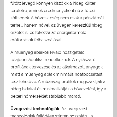
fűtött levegő könnyen kiszökik a hideg kültéri
területre, aminek eredményeként nő a fűtési
költségek. A hőveszteség nem csak a pénztárcát
terheli, hanem növeli az üvegen keresztüli hideg
érzetet is, és fokozza az energiatermelő
erőforrások felhasználását.
A műanyag ablakok kiváló hőszigetelő
tulajdonságokkal rendelkeznek. A nyílászáró
profiljának tervezése és az alkalmazott anyagok
miatt a műanyag ablak minimális hőátbocsátást
tesz lehetővé. A műanyag profilok megszakítják a
hideg hídakat és minimalizálják a hővezetést, így a
beltéri hőmérséklet stabilabb marad.
Üvegezési technológiák:
Az üvegezési
technológiák fejlődése szintén hozzájárul a