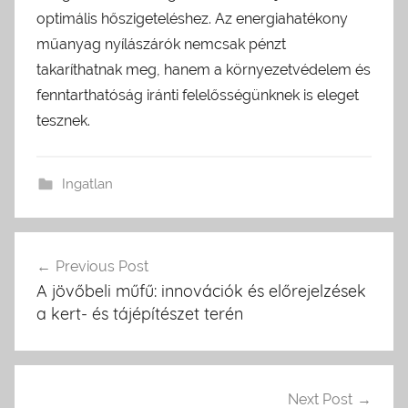
optimális hőszigeteléshez. Az energiahatékony
műanyag nyílászárók nemcsak pénzt
takaríthatnak meg, hanem a környezetvédelem és
fenntarthatóság iránti felelősségünknek is eleget
tesznek.
Ingatlan
Previous Post
Bejegyzés
A jövőbeli műfű: innovációk és előrejelzések
navigáció
a kert- és tájépítészet terén
Next Post