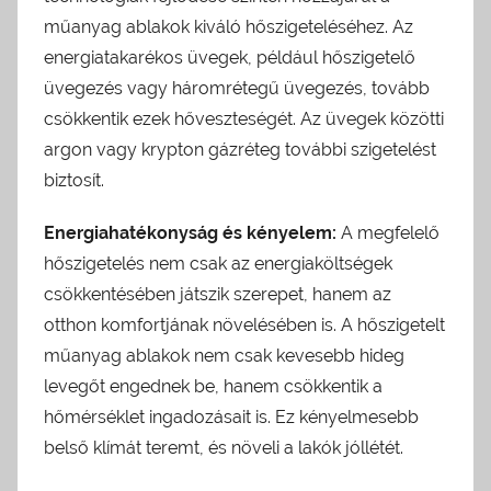
műanyag ablakok kiváló hőszigeteléséhez. Az
energiatakarékos üvegek, például hőszigetelő
üvegezés vagy háromrétegű üvegezés, tovább
csökkentik ezek hőveszteségét. Az üvegek közötti
argon vagy krypton gázréteg további szigetelést
biztosít.
Energiahatékonyság és kényelem:
A megfelelő
hőszigetelés nem csak az energiaköltségek
csökkentésében játszik szerepet, hanem az
otthon komfortjának növelésében is. A hőszigetelt
műanyag ablakok nem csak kevesebb hideg
levegőt engednek be, hanem csökkentik a
hőmérséklet ingadozásait is. Ez kényelmesebb
belső klímát teremt, és növeli a lakók jóllétét.