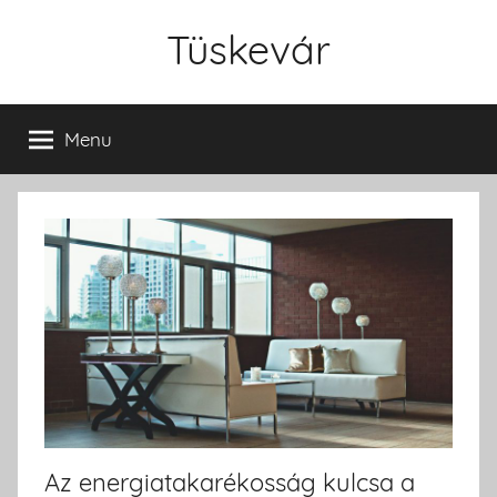
Skip
Tüskevár
to
content
Menu
Az energiatakarékosság kulcsa a