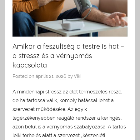
Amikor a feszültség a testre is hat –
a stressz és a vérnyomás
kapcsolata
Posted on
április 21, 2026
by
Viki
A mindennapi stressz az élet természetes része,
de ha tartóssá válik, komoly hatással lehet a
szervezet működésére. Az egyik
legérzékenyebben reagáló rendszer a keringés,
azon belül is a vérnyomás szabályozása. A tartós
lelki terhelés alatt a szervezet „készenléti