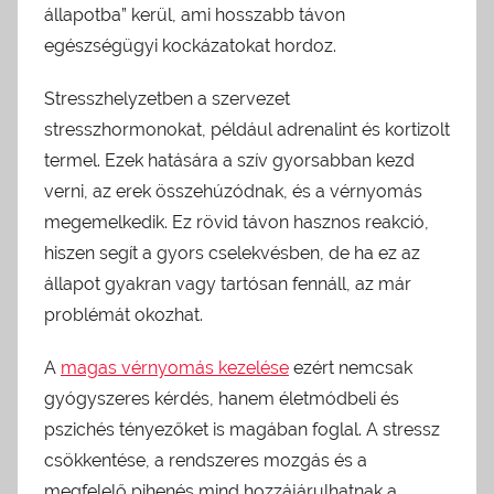
állapotba” kerül, ami hosszabb távon
egészségügyi kockázatokat hordoz.
Stresszhelyzetben a szervezet
stresszhormonokat, például adrenalint és kortizolt
termel. Ezek hatására a szív gyorsabban kezd
verni, az erek összehúzódnak, és a vérnyomás
megemelkedik. Ez rövid távon hasznos reakció,
hiszen segít a gyors cselekvésben, de ha ez az
állapot gyakran vagy tartósan fennáll, az már
problémát okozhat.
A
magas vérnyomás kezelése
ezért nemcsak
gyógyszeres kérdés, hanem életmódbeli és
pszichés tényezőket is magában foglal. A stressz
csökkentése, a rendszeres mozgás és a
megfelelő pihenés mind hozzájárulhatnak a