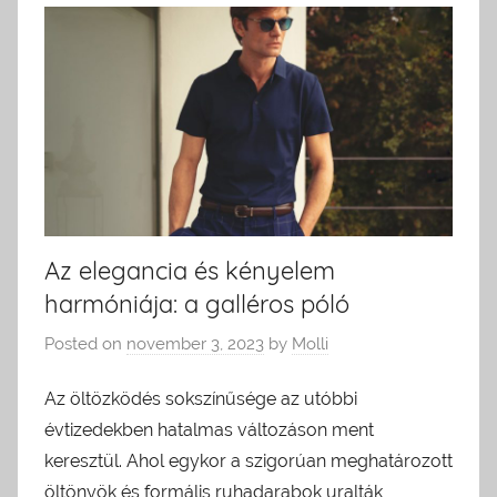
Az elegancia és kényelem
harmóniája: a galléros póló
Posted on
november 3, 2023
by
Molli
Az öltözködés sokszínűsége az utóbbi
évtizedekben hatalmas változáson ment
keresztül. Ahol egykor a szigorúan meghatározott
öltönyök és formális ruhadarabok uralták