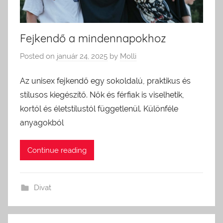
Fejkendő a mindennapokhoz
Posted on
január 24, 2025
by
Molli
Az unisex fejkendő egy sokoldalú, praktikus és
stílusos kiegészítő. Nők és férfiak is viselhetik,
kortól és életstílustól függetlenül. Különféle
anyagokból
Continue reading
Divat