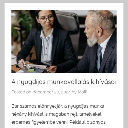
A nyugdíjas munkavállalás kihívásai
Posted on
december 20, 2024
by
Molli
Bár számos előnnyel jár, a nyugdíjas munka
néhány kihívást is magában rejt, amelyeket
érdemes figyelembe venni. Például bizonyos