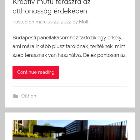
Kreatív műfű teraszra az
otthonosság érdekében
Posted on
március 22, 2022
by
Molli
Budapesti panellakásomhoz tartozik egy erkély,
ami mára inkább plusz tárolónak, terítéknek, mint
szép terasznak van használva. De ez pontosan az,
Continue reading
Otthon