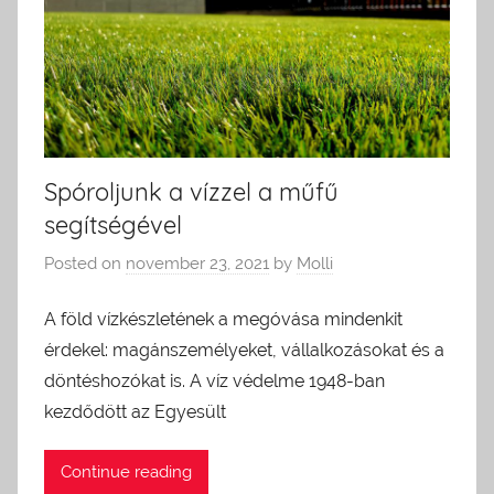
Spóroljunk a vízzel a műfű
segítségével
Posted on
november 23, 2021
by
Molli
A föld vízkészletének a megóvása mindenkit
érdekel: magánszemélyeket, vállalkozásokat és a
döntéshozókat is. A víz védelme 1948-ban
kezdődött az Egyesült
Continue reading