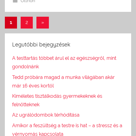
Otthon
1
2
Next
»
Bejegyzés
Posts
navigáció
Legutóbbi bejegyzések
A testtartás többet árul el az egészségről, mint
gondolnánk
Tedd próbára magad a munka világában akár
már 16 éves kortól
Kíméletes tisztálkodás gyermekeknek és
felnőtteknek
Az ugrálódombok térhódítása
Amikor a feszültség a testre is hat – a stressz és a
vérnyomás kapcsolata