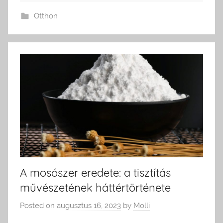
Otthon
A mosószer eredete: a tisztítás
művészetének háttértörténete
Posted on
augusztus 16, 2023
by
Molli