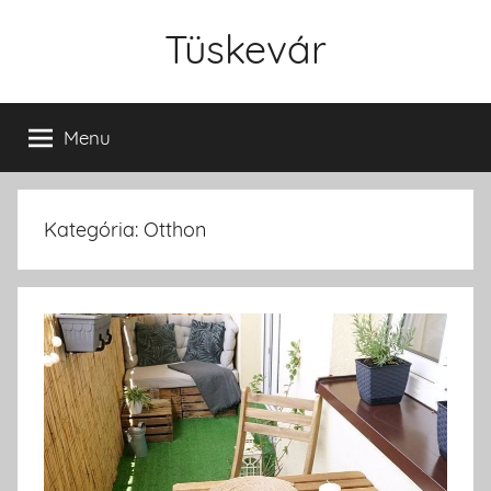
Skip
Tüskevár
to
content
Menu
Kategória: Otthon