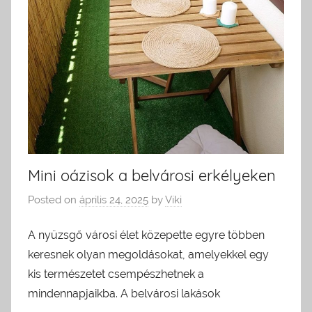
Mini oázisok a belvárosi erkélyeken
Posted on
április 24, 2025
by
Viki
A nyüzsgő városi élet közepette egyre többen
keresnek olyan megoldásokat, amelyekkel egy
kis természetet csempészhetnek a
mindennapjaikba. A belvárosi lakások