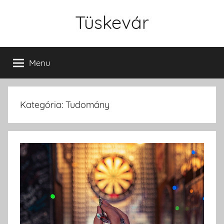
Skip
Tüskevár
to
content
Menu
Kategória: Tudomány