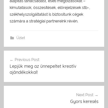
alapítás tanácsadást, eseti megbízásokat –
kimutatások, összesítések, előrejelzések stb-,
székhelyszolgáltatást is biztosítunk cégek
számára a stratégiai partnereink révén.
Üzlet
Previous Post
Bejegyzés
Lepjük meg az ünnepeltet kreatív
navigáció
ajándékokkal!
Next Post
Gyors keresés