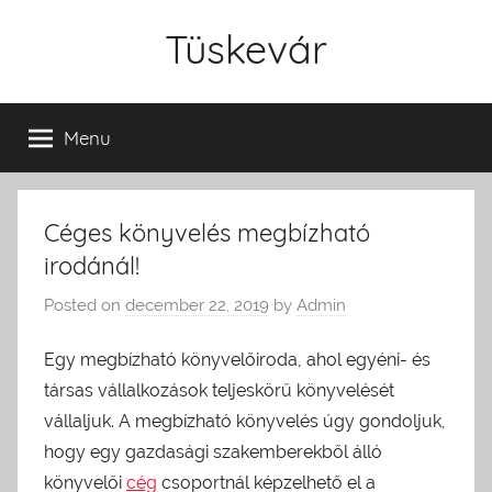
Skip
Tüskevár
to
content
Menu
Céges könyvelés megbízható
irodánál!
Posted on
december 22, 2019
by
Admin
Egy megbízható könyvelőiroda, ahol egyéni- és
társas vállalkozások teljeskörű könyvelését
vállaljuk. A megbízható könyvelés úgy gondoljuk,
hogy egy gazdasági szakemberekből álló
könyvelői
cég
csoportnál képzelhető el a