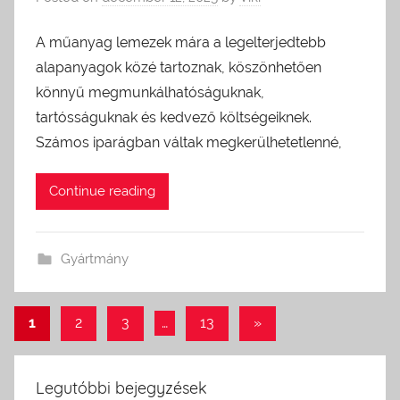
A műanyag lemezek mára a legelterjedtebb
alapanyagok közé tartoznak, köszönhetően
könnyű megmunkálhatóságuknak,
tartósságuknak és kedvező költségeiknek.
Számos iparágban váltak megkerülhetetlenné,
Continue reading
Gyártmány
1
2
3
…
13
Next
»
Bejegyzés
Posts
navigáció
Legutóbbi bejegyzések