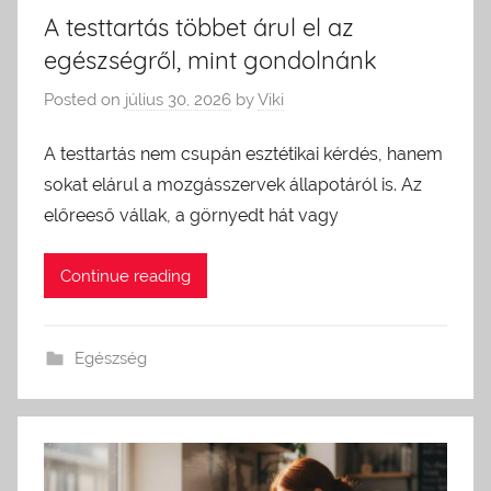
A testtartás többet árul el az
egészségről, mint gondolnánk
Posted on
július 30, 2026
by
Viki
A testtartás nem csupán esztétikai kérdés, hanem
sokat elárul a mozgásszervek állapotáról is. Az
előreeső vállak, a görnyedt hát vagy
Continue reading
Egészség