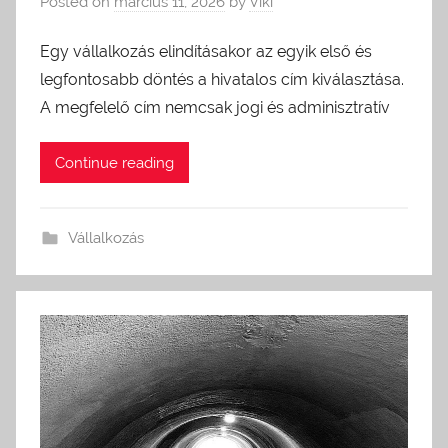
Posted on
március 11, 2026
by
Viki
Egy vállalkozás elindításakor az egyik első és
legfontosabb döntés a hivatalos cím kiválasztása.
A megfelelő cím nemcsak jogi és adminisztratív
Continue reading
Vállalkozás