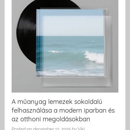
A műanyag lemezek sokoldalú
felhasználása a modern iparban és
az otthoni megoldásokban
Posted on
december 12, 2025
by
Viki