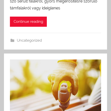
szó sérült falakról, gyors megerősítésre szoruló
támfalakról vagy ideiglenes
Continue reading
Uncategorized