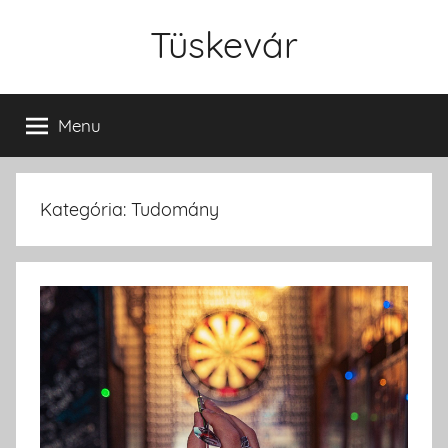
Skip
Tüskevár
to
content
Menu
Kategória: Tudomány