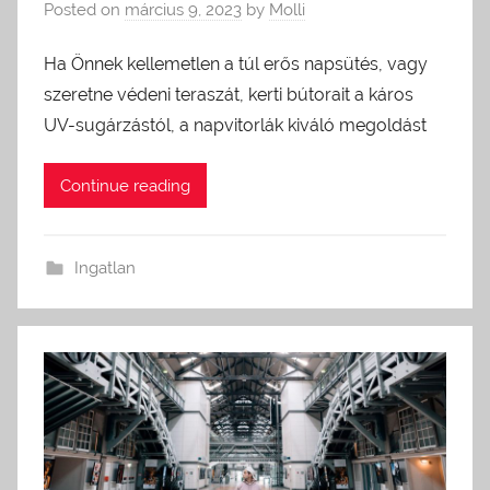
Posted on
március 9, 2023
by
Molli
Ha Önnek kellemetlen a túl erős napsütés, vagy
szeretne védeni teraszát, kerti bútorait a káros
UV-sugárzástól, a napvitorlák kiváló megoldást
Continue reading
Ingatlan