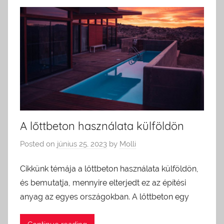
A lőttbeton használata külföldön
Posted on
június 25, 2023
by
Molli
Cikkünk témája a lőttbeton használata külföldön,
és bemutatja, mennyire elterjedt ez az építési
anyag az egyes országokban. A lőttbeton egy