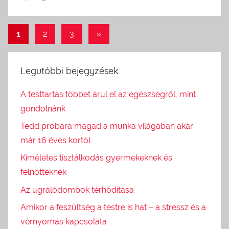
1
2
3
Next
»
Bejegyzés
Posts
navigáció
Legutóbbi bejegyzések
A testtartás többet árul el az egészségről, mint
gondolnánk
Tedd próbára magad a munka világában akár
már 16 éves kortól
Kíméletes tisztálkodás gyermekeknek és
felnőtteknek
Az ugrálódombok térhódítása
Amikor a feszültség a testre is hat – a stressz és a
vérnyomás kapcsolata