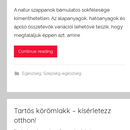
A natúr szappanok bámulatos sokfélesége
kimeríthetetlen. Az alapanyagok, hatóanyagok és
ápoló összetevők variációi lehetővé teszik, hogy
megtaláljuk éppen azt, amire
Continue reading
Egészség
,
Szépség-egészség
Tartós körömlakk – kísérletezz
otthon!