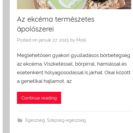
Az ekcéma természetes
ápolószerei
Posted on
január 27, 2025
by
Molli
Meglehetősen gyakori gyulladásos bőrbetegség
az ekcéma. Viszketéssel, bőrpírral, hámlással és
esetenként hólyagosodással is járhat. Okai között
a genetikai hajlamot, az
Continue reading
Egészség
,
Szépség-egészség