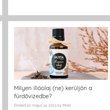
Milyen illóolaj (ne) kerüljön a
fürdővizedbe?
Posted on
május 14, 2023
by
Molli