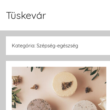
Skip
to
Tüskevár
content
Kategória: Szépség-egészség