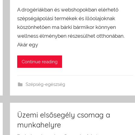
A drogériákban és webshopokban elérhető
szépségápolási termékek és illóolajoknak
köszönhetően ma bárki bármikor könnyen
wellness élményben részesülhet otthonában.
Akár egy
Continue reading
Szépség-egészség
Üzemi elsősegély csomag a
munkahelyre