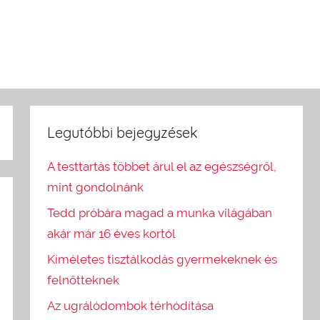
Legutóbbi bejegyzések
A testtartás többet árul el az egészségről,
mint gondolnánk
Tedd próbára magad a munka világában
akár már 16 éves kortól
Kíméletes tisztálkodás gyermekeknek és
felnőtteknek
Az ugrálódombok térhódítása