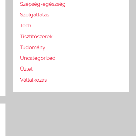
Szépség-egészség
Szolgáltatás
Tech
Tisztítószerek
Tudomány
Uncategorized
Üzlet
Vállalkozás