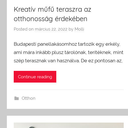
Kreatív műfű teraszra az
otthonosság érdekében
Posted on
március 22, 2022
by
Molli
Budapesti panellakásomhoz tartozik egy erkély,
ami mára inkább plusz tárolónak, terítéknek, mint
szép terasznak van használva. De ez pontosan az,
Continue reading
Otthon