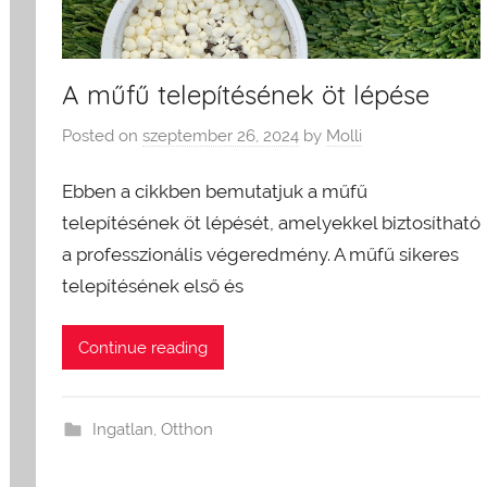
A műfű telepítésének öt lépése
Posted on
szeptember 26, 2024
by
Molli
Ebben a cikkben bemutatjuk a műfű
telepítésének öt lépését, amelyekkel biztosítható
a professzionális végeredmény. A műfű sikeres
telepítésének első és
Continue reading
Ingatlan
,
Otthon