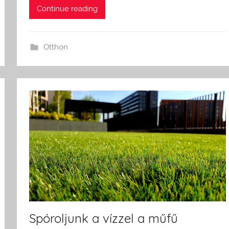
Continue reading
Otthon
Spóroljunk a vízzel a műfű