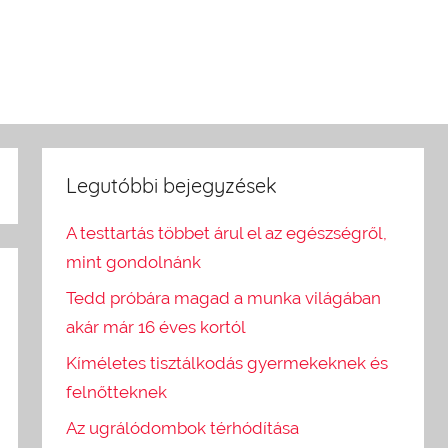
Legutóbbi bejegyzések
A testtartás többet árul el az egészségről,
mint gondolnánk
Tedd próbára magad a munka világában
akár már 16 éves kortól
Kíméletes tisztálkodás gyermekeknek és
felnőtteknek
Az ugrálódombok térhódítása