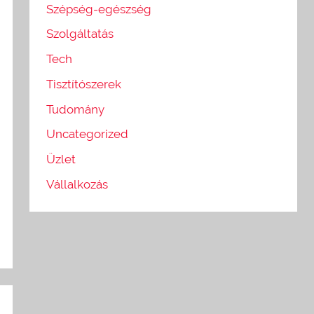
Szépség-egészség
Szolgáltatás
Tech
Tisztítószerek
Tudomány
Uncategorized
Üzlet
Vállalkozás