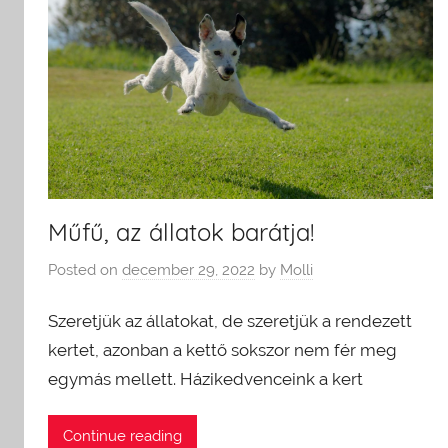
Műfű, az állatok barátja!
Posted on
december 29, 2022
by
Molli
Szeretjük az állatokat, de szeretjük a rendezett
kertet, azonban a kettő sokszor nem fér meg
egymás mellett. Házikedvenceink a kert
Continue reading