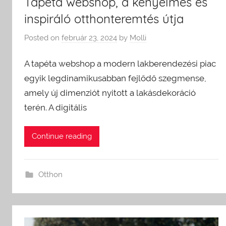
Tapéta webshop, a kényelmes és
inspiráló otthonteremtés útja
Posted on
február 23, 2024
by
Molli
A tapéta webshop a modern lakberendezési piac
egyik legdinamikusabban fejlődő szegmense,
amely új dimenziót nyitott a lakásdekoráció
terén. A digitális
Continue reading
Otthon