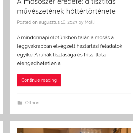
A mosószer eredete: a tisztítás
művészetének háttértörténete
Posted on
augusztus 16, 2023
by
Molli
A mindennapi életünkben talán a mosás a
leggyakrabban elvégzett háztartási feladatok
egyike. A ruhák tisztasága és friss illata
elengedhetetlen a
Continue reading
Otthon