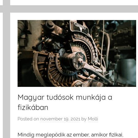
Magyar tudósok munkája a
fizikában
Posted on
november 19, 2021
by
Molli
Mindig meglepődik az ember, amikor fizikai,