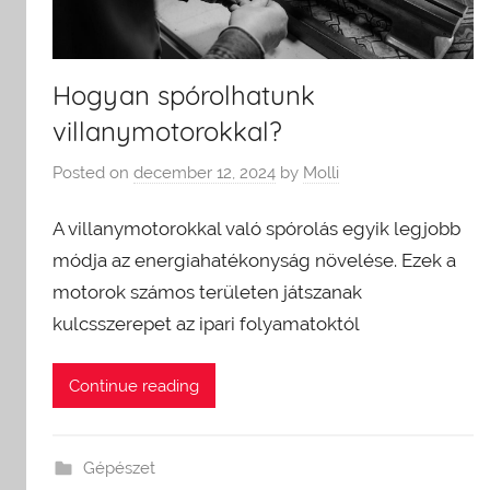
Hogyan spórolhatunk
villanymotorokkal?
Posted on
december 12, 2024
by
Molli
A villanymotorokkal való spórolás egyik legjobb
módja az energiahatékonyság növelése. Ezek a
motorok számos területen játszanak
kulcsszerepet az ipari folyamatoktól
Continue reading
Gépészet