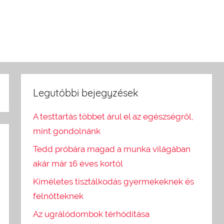
Legutóbbi bejegyzések
A testtartás többet árul el az egészségről,
mint gondolnánk
Tedd próbára magad a munka világában
akár már 16 éves kortól
Kíméletes tisztálkodás gyermekeknek és
felnőtteknek
Az ugrálódombok térhódítása