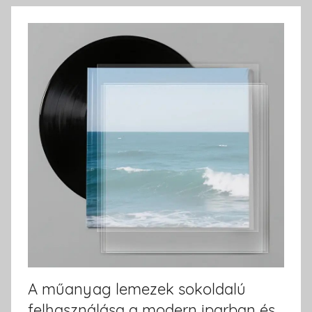
A műanyag lemezek sokoldalú
felhasználása a modern iparban és