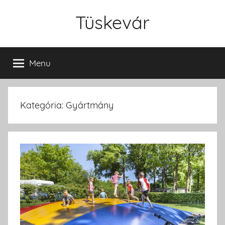
Skip
Tüskevár
to
content
Menu
Kategória: Gyártmány