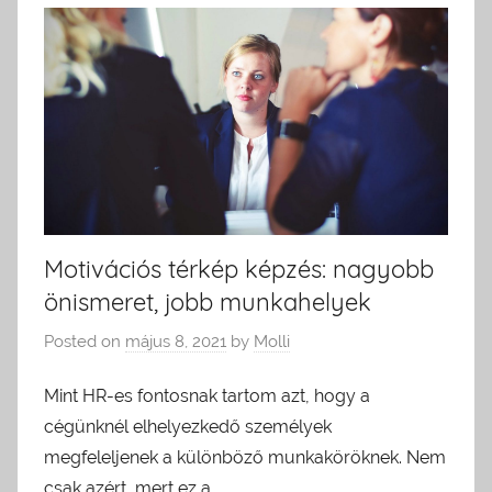
Motivációs térkép képzés: nagyobb
önismeret, jobb munkahelyek
Posted on
május 8, 2021
by
Molli
Mint HR-es fontosnak tartom azt, hogy a
cégünknél elhelyezkedő személyek
megfeleljenek a különböző munkaköröknek. Nem
csak azért, mert ez a