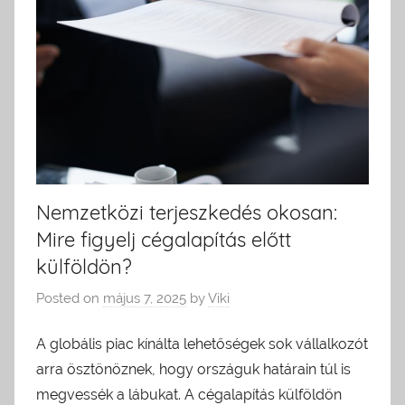
Nemzetközi terjeszkedés okosan:
Mire figyelj cégalapítás előtt
külföldön?
Posted on
május 7, 2025
by
Viki
A globális piac kínálta lehetőségek sok vállalkozót
arra ösztönöznek, hogy országuk határain túl is
megvessék a lábukat. A cégalapítás külföldön