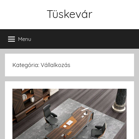
Skip
Tüskevár
to
content
Menu
Kategória: Vállalkozás