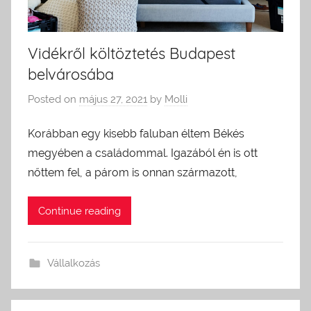
Vidékről költöztetés Budapest
belvárosába
Posted on
május 27, 2021
by
Molli
Korábban egy kisebb faluban éltem Békés
megyében a családommal. Igazából én is ott
nőttem fel, a párom is onnan származott,
Continue reading
Vállalkozás