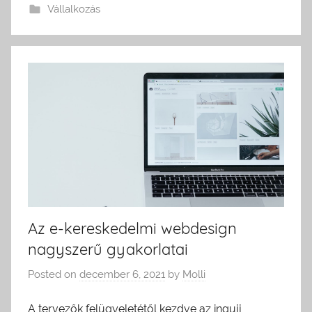
Vállalkozás
Az e-kereskedelmi webdesign
nagyszerű gyakorlatai
Posted on
december 6, 2021
by
Molli
A tervezők felügyeletétől kezdve az ingujj