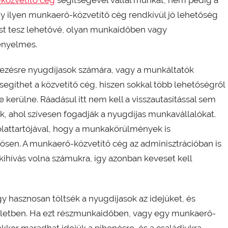
y ilyen munkaerő-közvetítő cég rendkívül jó lehetőség
st tesz lehetővé, olyan munkaidőben vagy
ényelmes.
ezésre nyugdíjasok számára, vagy a munkáltatók
segíthet a közvetítő cég, hiszen sokkal több lehetőségről
 kerülne. Ráadásul itt nem kell a visszautasítással sem
, ahol szívesen fogadják a nyugdíjas munkavállalókat.
olattartójával, hogy a munkakörülmények is
sen. A munkaerő-közvetítő cég az adminisztrációban is
kihívás volna számukra, így azonban keveset kell
y hasznosan töltsék a nyugdíjasok az idejüket, és
 életben. Ha ezt részmunkaidőben, vagy egy munkaerő-