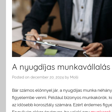
A nyugdíjas munkavállalás 
Posted on
december 20, 2024
by
Molli
Bár számos előnnyel jár, a nyugdíjas munka néhány
figyelembe venni. Például bizonyos munkakörök, k
az idősebb korosztály számára. Ezért érdemes figye
Ez nyilván akkor érvényes, ha valaki egy
munkaerő-