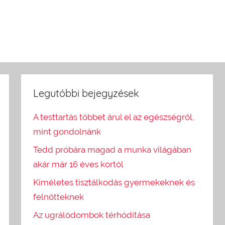
Legutóbbi bejegyzések
A testtartás többet árul el az egészségről,
mint gondolnánk
Tedd próbára magad a munka világában
akár már 16 éves kortól
Kíméletes tisztálkodás gyermekeknek és
felnőtteknek
Az ugrálódombok térhódítása