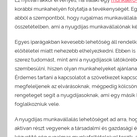
korábbi munkahelyén folytatja a tevékenységét. Eg
abból a szempontból, hogy rugalmas munkavállalá
összetételben, ami a nyugdíjas munkavállalónak k
Egyes iparágakban kevesebb lehetőség áll rendelk
előítéletei miatt nehezebb elhelyezkedni. Ebben is 
szerez tudomást, mint ami a nyugdíjasok látókörébe
szembesülni, hiszen olyan munkahelyeket ajánlanak
Érdemes tartani a kapcsolatot a szövetkezet kapcs
megfeleljenek az elvárásoknak, mégpedig kölcsönö
rengeteget segít a nyugdíjasoknak, ami egy másik 
foglalkozniuk vele.
A nyugdíjas munkavállalás lehetőséget ad arra, hog
aktívan részt vegyenek a társadalmi és gazdasági