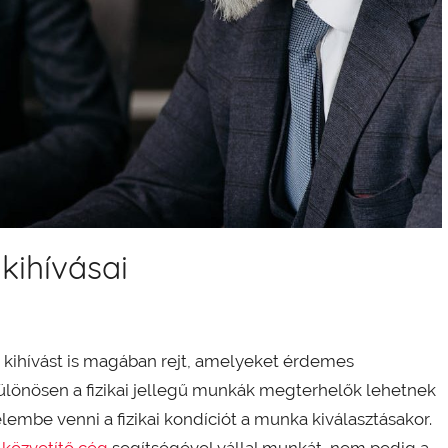
kihívásai
 kihívást is magában rejt, amelyeket érdemes
ülönösen a fizikai jellegű munkák megterhelők lehetnek
lembe venni a fizikai kondíciót a munka kiválasztásakor.
közvetítő cég
segítségével vállal munkát, nem pedig a