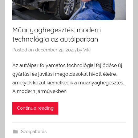
Műanyaghegesztés: modern
technológia az autóiparban
Posted on
december 25, 2025
by
Viki
Az autóipar folyamatos technológiai fejlődése új
gyártási és javítási megoldásokat hívott életre,
amelyek közül kiemelkedik a műanyaghegesztés.
A modern járművekben
Continue reading
Szolgáltatás