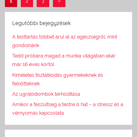
1
2
3
Next
»
Bejegyzés
Posts
navigáció
Legutóbbi bejegyzések
A testtartás többet árul el az egészségről, mint
gondolnánk
Tedd próbára magad a munka világában akár
már 16 éves kortól
Kíméletes tisztálkodás gyermekeknek és
felnőtteknek
Az ugrálódombok térhódítása
Amikor a feszültség a testre is hat – a stressz és a
vérnyomás kapcsolata