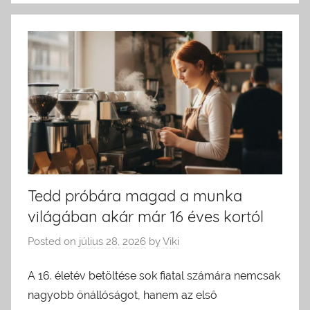
Tedd próbára magad a munka
világában akár már 16 éves kortól
Posted on
július 28, 2026
by
Viki
A 16. életév betöltése sok fiatal számára nemcsak
nagyobb önállóságot, hanem az első