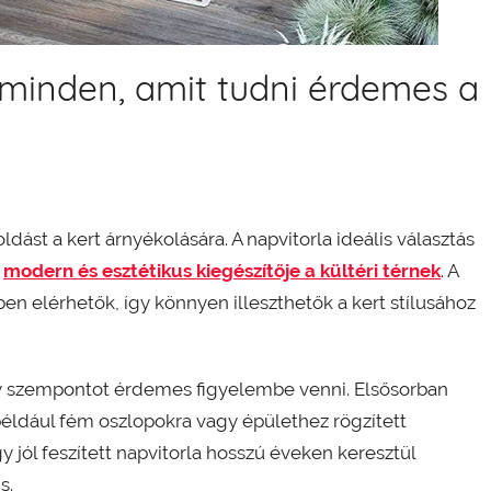
 minden, amit tudni érdemes a
ást a kert árnyékolására. A napvitorla ideális választás
n
modern és esztétikus kiegészítője a kültéri térnek
. A
n elérhetők, így könnyen illeszthetők a kert stílusához
ny szempontot érdemes figyelembe venni. Elsősorban
 például fém oszlopokra vagy épülethez rögzített
 jól feszített napvitorla hosszú éveken keresztül
s.