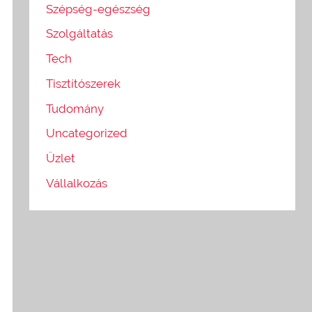
Szépség-egészség
Szolgáltatás
Tech
Tisztítószerek
Tudomány
Uncategorized
Üzlet
Vállalkozás