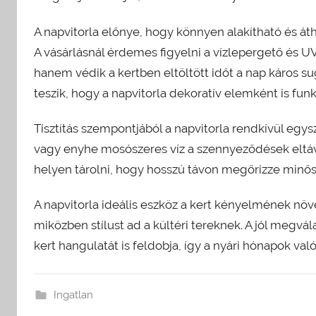
A napvitorla előnye, hogy könnyen alakítható és áth
A vásárlásnál érdemes figyelni a vízlepergető és 
hanem védik a kertben eltöltött időt a nap káros s
teszik, hogy a napvitorla dekoratív elemként is fu
Tisztítás szempontjából a napvitorla rendkívül eg
vagy enyhe mosószeres víz a szennyeződések eltávol
helyen tárolni, hogy hosszú távon megőrizze minő
A napvitorla ideális eszköz a kert kényelmének növ
miközben stílust ad a kültéri tereknek. A jól megvá
kert hangulatát is feldobja, így a nyári hónapok v
Ingatlan