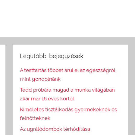
Legutóbbi bejegyzések
A testtartás többet árul el az egészségről,
mint gondolnánk
Tedd próbára magad a munka világában
akár már 16 éves kortól
Kíméletes tisztálkodás gyermekeknek és
felnőtteknek
Az ugrálódombok térhódítása