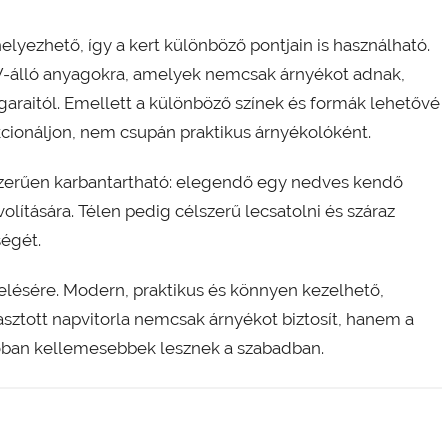
elyezhető, így a kert különböző pontjain is használható.
UV-álló anyagokra, amelyek nemcsak árnyékot adnak,
ugaraitól. Emellett a különböző színek és formák lehetővé
nkcionáljon, nem csupán praktikus árnyékolóként.
yszerűen karbantartható: elegendő egy nedves kendő
ítására. Télen pedig célszerű lecsatolni és száraz
ségét.
elésére. Modern, praktikus és könnyen kezelhető,
lasztott napvitorla nemcsak árnyékot biztosít, hanem a
alóban kellemesebbek lesznek a szabadban.