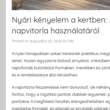
Nyári kényelem a kertben:
napvitorla használatáról
Posted on
augusztus 22, 2025
by
Viki
A nyári hónapokban sokan keresnek praktikus megold
lehet, hiszen egyszerre biztosít árnyékot, miközbe
napvitorlák különböző formában, méretben és színbe
és a rendelkezésre álló területhez.
A napvitorla felszerelése nem bonyolult, de néhá
fontos, hogy a rögzítési pontok stabilak legyenek,
pontokra. A megfelelő feszítés elengedhetetlen: egy
megtartja formáját, és ellenáll az enyhébb szélnek i