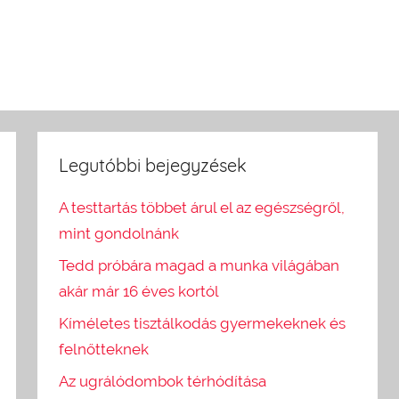
Legutóbbi bejegyzések
A testtartás többet árul el az egészségről,
mint gondolnánk
Tedd próbára magad a munka világában
akár már 16 éves kortól
Kíméletes tisztálkodás gyermekeknek és
felnőtteknek
Az ugrálódombok térhódítása