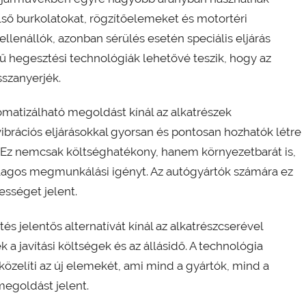
lső burkolatokat, rögzítőelemeket és motortéri
enállók, azonban sérülés esetén speciális eljárás
rű hegesztési technológiák lehetővé teszik, hogy az
sszanyerjék.
omatizálható megoldást kínál az alkatrészek
vibrációs eljárásokkal gyorsan és pontosan hozhatók létre
. Ez nemcsak költséghatékony, hanem környezetbarát is,
ólagos megmunkálási igényt. Az autógyártók számára ez
sséget jelent.
és jelentős alternatívát kínál az alkatrészcserével
 a javítási költségek és az állásidő. A technológia
közelíti az új elemekét, ami mind a gyártók, mind a
egoldást jelent.