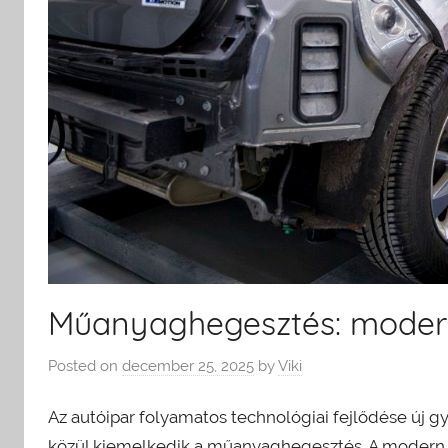
Műanyaghegesztés: modern
Posted on
december 25, 2025
by
Viki
Az autóipar folyamatos technológiai fejlődése új gy
közül kiemelkedik a műanyaghegesztés. A modern