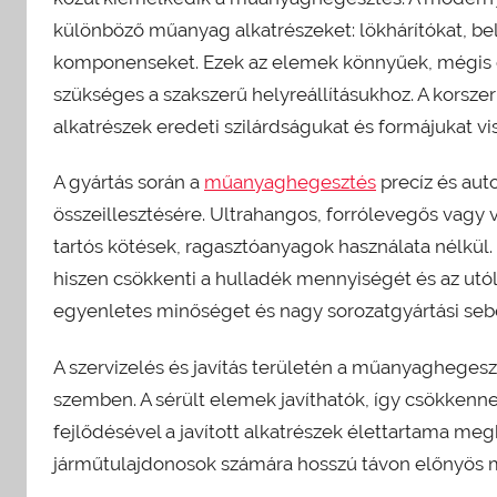
különböző műanyag alkatrészeket: lökhárítókat, be
komponenseket. Ezek az elemek könnyűek, mégis ell
szükséges a szakszerű helyreállításukhoz. A korsze
alkatrészek eredeti szilárdságukat és formájukat vi
A gyártás során a
műanyaghegesztés
precíz és aut
összeillesztésére. Ultrahangos, forrólevegős vagy 
tartós kötések, ragasztóanyagok használata nélkül
hiszen csökkenti a hulladék mennyiségét és az ut
egyenletes minőséget és nagy sorozatgyártási sebe
A szervizelés és javítás területén a műanyaghegeszt
szemben. A sérült elemek javíthatók, így csökkennek
fejlődésével a javított alkatrészek élettartama meg
járműtulajdonosok számára hosszú távon előnyös m