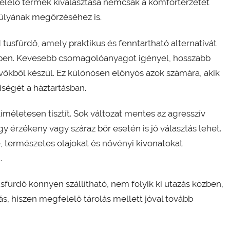
felelő termék kiválasztása nemcsak a komfortérzetet
súlyának megőrzéséhez is.
tusfürdő, amely praktikus és fenntartható alternatívát
ben. Kevesebb csomagolóanyagot igényel, hosszabb
vőkből készül. Ez különösen előnyös azok számára, akik
ségét a háztartásban.
életesen tisztít. Sok változat mentes az agresszív
 érzékeny vagy száraz bőr esetén is jó választás lehet.
 természetes olajokat és növényi kivonatokat
.
sfürdő könnyen szállítható, nem folyik ki utazás közben,
s, hiszen megfelelő tárolás mellett jóval tovább