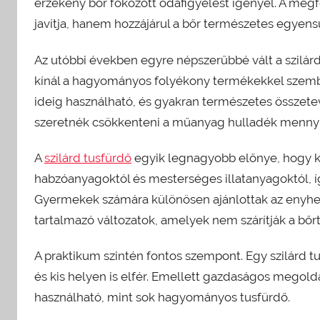
érzékeny bőr fokozott odafigyelést igényel. A meg
javítja, hanem hozzájárul a bőr természetes egyen
Az utóbbi években egyre népszerűbbé vált a szilárd 
kínál a hagyományos folyékony termékekkel szem
ideig használható, és gyakran természetes összete
szeretnék csökkenteni a műanyag hulladék mennyi
A
szilárd tusfürdő
egyik legnagyobb előnye, hogy kím
habzóanyagoktól és mesterséges illatanyagoktól, így
Gyermekek számára különösen ajánlottak az enyhe,
tartalmazó változatok, amelyek nem szárítják a bőrt
A praktikum szintén fontos szempont. Egy szilárd tu
és kis helyen is elfér. Emellett gazdaságos megoldá
használható, mint sok hagyományos tusfürdő.