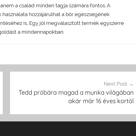
hanem a család minden tagja számára fontos. A
k használata hozzájárulhat a bőr egészségének
téséhez is. Egy jól megválasztott termék egyszerre
egoldást a mindennapokban.
Next Post
Tedd próbára magad a munka világában
akár már 16 éves kortól