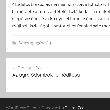
A tudatos bőrápolás ma már nemcsak a felnőttek, 
természetesebb összetételű tisztálkodási terméke
megőrzéséhez és a környezet terhelésének csökken
nyújthat tisztaságot, komfortot és fenntartható m
Szépség-egészség
Bejegyzés
Previous Post
Az ugrálódombok térhódítása
navigáció
WordPress Theme: Donovan by
ThemeZee
.